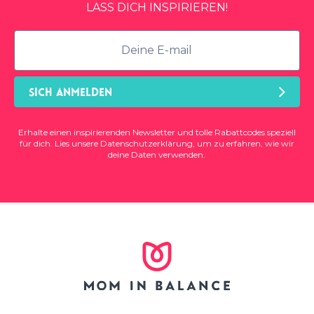
LASS DICH INSPIRIEREN!
SICH ANMELDEN
Erhalte einen inspirierenden Newsletter und tolle Rabattcodes speziell
für dich. Lies unsere
Datenschutzerklärung
, um zu erfahren, wie wir
deine Daten verwenden.