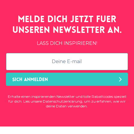
Melde dich jetzt fuer
unseren
newsletter
an.
LASS DICH INSPIRIEREN!
SICH ANMELDEN
Erhalte einen inspirierenden Newsletter und tolle Rabattcodes speziell
für dich. Lies unsere
Datenschutzerklärung
, um zu erfahren, wie wir
deine Daten verwenden.