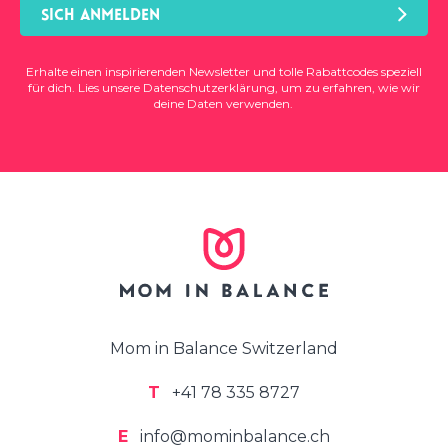
SICH ANMELDEN
Erhalte einen inspirierenden Newsletter und tolle Rabattcodes speziell
für dich. Lies unsere
Datenschutzerklärung
, um zu erfahren, wie wir
deine Daten verwenden.
Mom in Balance Switzerland
T
+41 78 335 8727
E
info@mominbalance.ch