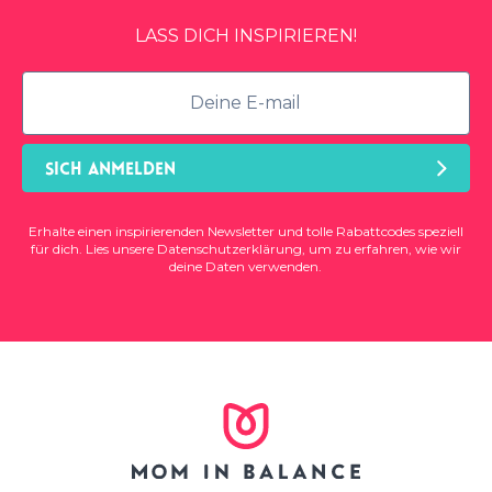
LASS DICH INSPIRIEREN!
SICH ANMELDEN
Erhalte einen inspirierenden Newsletter und tolle Rabattcodes speziell
für dich. Lies unsere
Datenschutzerklärung
, um zu erfahren, wie wir
deine Daten verwenden.