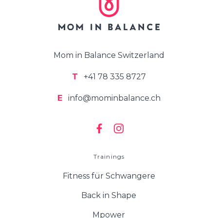
Zahlungspause während der Mutterschaft
Während dein Abonnement aufgrund der
Mutterschaft
pausiert ist, werden die Zahlungen
vorübergehend ausgesetzt
. Die Zahlungen
Mom in Balance Switzerland
werden fortgesetzt, sobald dein Abonnement
wieder aktiviert wird. Bereits zu viel bezahlte
T
+41 78 335 8727
Beträge innerhalb der laufenden
4-Wochen-
Periode
werden automatisch verrechnet.
E
info@mominbalance.ch
Nach der Mutterschaftspause wird dein
Back in
Shape-Abonnement
(sofern du nichts anderes
angegeben hast)
6 Wochen nach dem
Geburtsdatum
automatisch aktiviert.
Trainings
Wird das tatsächliche Geburtsdatum nicht in
deinem Konto aktualisiert, erfolgt die
Fitness für Schwangere
Reaktivierung auf Basis des
errechneten
Back in Shape
Geburtstermins
.
Mpower